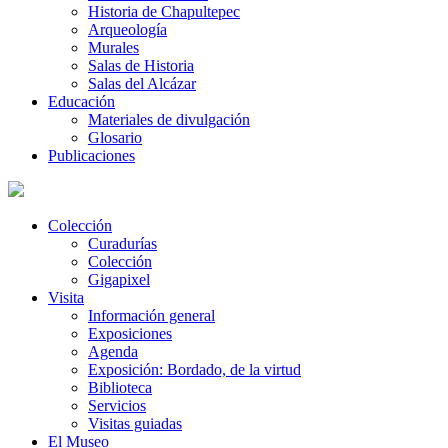
Historia de Chapultepec
Arqueología
Murales
Salas de Historia
Salas del Alcázar
Educación
Materiales de divulgación
Glosario
Publicaciones
Colección
Curadurías
Colección
Gigapixel
Visita
Información general
Exposiciones
Agenda
Exposición: Bordado, de la virtud
Biblioteca
Servicios
Visitas guiadas
El Museo