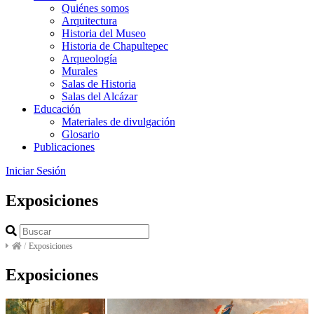
Quiénes somos
Arquitectura
Historia del Museo
Historia de Chapultepec
Arqueología
Murales
Salas de Historia
Salas del Alcázar
Educación
Materiales de divulgación
Glosario
Publicaciones
Iniciar Sesión
Exposiciones
/
Exposiciones
Exposiciones