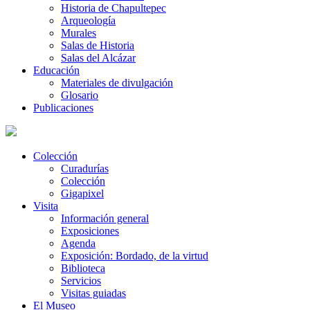
Historia de Chapultepec
Arqueología
Murales
Salas de Historia
Salas del Alcázar
Educación
Materiales de divulgación
Glosario
Publicaciones
Colección
Curadurías
Colección
Gigapixel
Visita
Información general
Exposiciones
Agenda
Exposición: Bordado, de la virtud
Biblioteca
Servicios
Visitas guiadas
El Museo