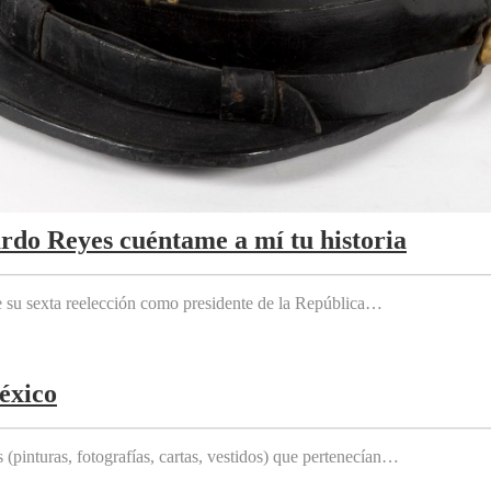
ardo Reyes cuéntame a mí tu historia
e su sexta reelección como presidente de la República…
éxico
(pinturas, fotografías, cartas, vestidos) que pertenecían…