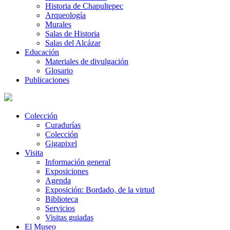
Historia de Chapultepec
Arqueología
Murales
Salas de Historia
Salas del Alcázar
Educación
Materiales de divulgación
Glosario
Publicaciones
Colección
Curadurías
Colección
Gigapixel
Visita
Información general
Exposiciones
Agenda
Exposición: Bordado, de la virtud
Biblioteca
Servicios
Visitas guiadas
El Museo