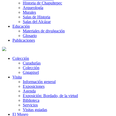
Historia de Chapultepec
Arqueología
Murales
Salas de Historia
Salas del Alcázar
Educación
Materiales de divulgación
Glosario
Publicaciones
Colección
Curadurías
Colección
Gigapixel
Visita
Información general
Exposiciones
Agenda
Exposición: Bordado, de la virtud
Biblioteca
Servicios
Visitas guiadas
El Museo