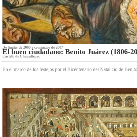
De finales de 2006 a comienzos de 2007
El buen ciudadano: Benito Juárez (1806-2
Castillo de Chapultepec
En el marco de los festejos por el Bicentenario del Natalicio de Beni