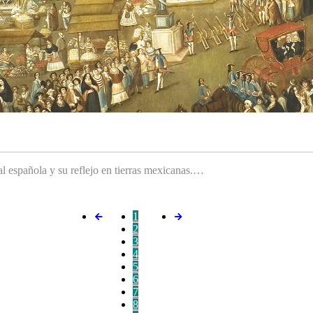
ral española y su reflejo en tierras mexicanas.…
1
2
3
4
5
6
7
8