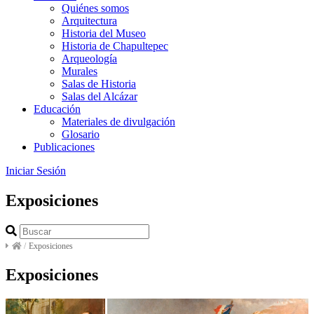
Quiénes somos
Arquitectura
Historia del Museo
Historia de Chapultepec
Arqueología
Murales
Salas de Historia
Salas del Alcázar
Educación
Materiales de divulgación
Glosario
Publicaciones
Iniciar Sesión
Exposiciones
/
Exposiciones
Exposiciones