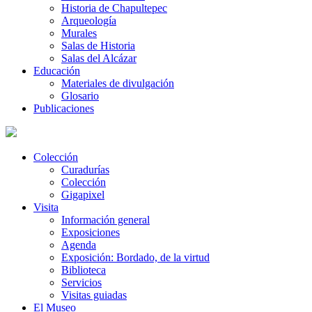
Historia de Chapultepec
Arqueología
Murales
Salas de Historia
Salas del Alcázar
Educación
Materiales de divulgación
Glosario
Publicaciones
Colección
Curadurías
Colección
Gigapixel
Visita
Información general
Exposiciones
Agenda
Exposición: Bordado, de la virtud
Biblioteca
Servicios
Visitas guiadas
El Museo