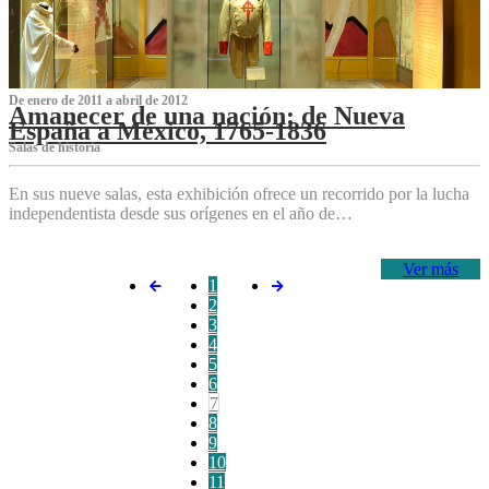
De enero de 2011 a abril de 2012
Amanecer de una nación: de Nueva
España a México, 1765-1836
Salas de historia
En sus nueve salas, esta exhibición ofrece un recorrido por la lucha
independentista desde sus orígenes en el año de…
Ver más
1
2
3
4
5
6
7
8
9
10
11