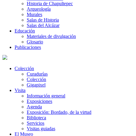
Historia de Chapultepec
Arqueología
Murales
Salas de Historia
Salas del Alcázar
Educación
Materiales de divulgación
Glosario
Publicaciones
Colección
Curadurías
Colección
Gigapixel
Visita
Información general
Exposiciones
Agenda
Exposición: Bordado, de la virtud
Biblioteca
Servicios
Visitas guiadas
El Museo