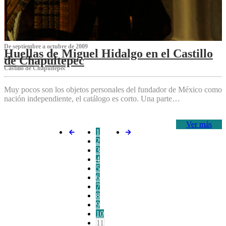
De septiembre a octubre de 2009
Huellas de Miguel Hidalgo en el Castillo
de Chapultepec
Castillo de Chapultepec
Muy pocos son los objetos personales del fundador de México como
nación independiente, el catálogo es corto. Una parte…
Ver más
1
2
3
4
5
6
7
8
9
10
11