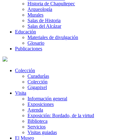
Historia de Chapultepec
Arqueología
Murales
Salas de Historia
Salas del Alcázar
Educación
Materiales de divulgación
Glosario
Publicaciones
Colección
Curadurías
Colección
Gigapixel
Visita
Información general
Exposiciones
Agenda
Exposición: Bordado, de la virtud
Biblioteca
Servicios
Visitas guiadas
El Museo