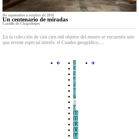
De septiembre a octubre de 2016
Un centenario de miradas
Castillo de Chapultepec
En la colección de casi cien mil objetos del museo se encuentra uno
que reviste especial interés: el Cuadro geográfico,…
1
2
3
4
5
6
7
8
9
10
11
12
13
14