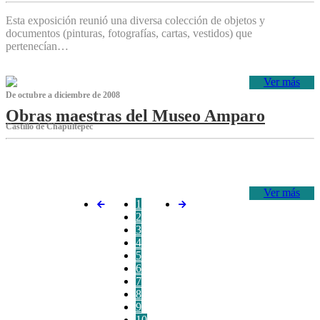
Esta exposición reunió una diversa colección de objetos y
documentos (pinturas, fotografías, cartas, vestidos) que
pertenecían…
Ver más
De octubre a diciembre de 2008
Obras maestras del Museo Amparo
Castillo de Chapultepec
‌
Ver más
1
2
3
4
5
6
7
8
9
10