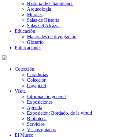
Historia de Chapultepec
Arqueología
Murales
Salas de Historia
Salas del Alcázar
Educación
Materiales de divulgación
Glosario
Publicaciones
Colección
Curadurías
Colección
Gigapixel
Visita
Información general
Exposiciones
Agenda
Exposición: Bordado, de la virtud
Biblioteca
Servicios
Visitas guiadas
El Museo