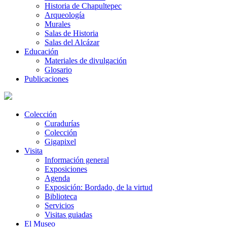
Historia de Chapultepec
Arqueología
Murales
Salas de Historia
Salas del Alcázar
Educación
Materiales de divulgación
Glosario
Publicaciones
Colección
Curadurías
Colección
Gigapixel
Visita
Información general
Exposiciones
Agenda
Exposición: Bordado, de la virtud
Biblioteca
Servicios
Visitas guiadas
El Museo