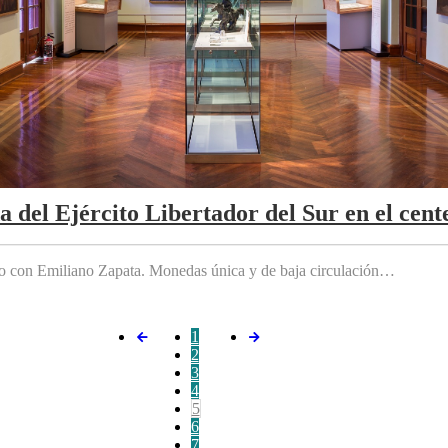
da del Ejército Libertador del Sur en el cen
do con Emiliano Zapata. Monedas única y de baja circulación…
1
2
3
4
5
6
7