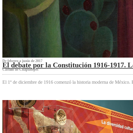
De febrero a junio de 2017
El debate por la Constitución 1916-1917. 
Castillo de Chapultepec
El 1º de diciembre de 1916 comenzó la historia moderna de México. Es