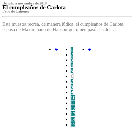
De julio a noviembre de 2018
El cumpleaños de Carlota
Patio de Cañones
Esta muestra recrea, de manera lúdica, el cumpleaños de Carlota,
esposa de Maximiliano de Habsburgo, quien pasó sus dos…
1
2
3
4
5
6
7
8
9
10
11
12
13
14
15