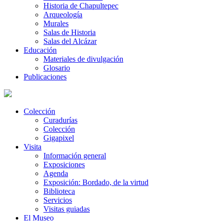
Historia de Chapultepec
Arqueología
Murales
Salas de Historia
Salas del Alcázar
Educación
Materiales de divulgación
Glosario
Publicaciones
Colección
Curadurías
Colección
Gigapixel
Visita
Información general
Exposiciones
Agenda
Exposición: Bordado, de la virtud
Biblioteca
Servicios
Visitas guiadas
El Museo