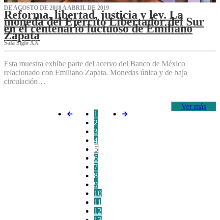
DE AGOSTO DE 2018 A ABRIL DE 2019
Reforma, libertad, justicia y ley. La
moneda del Ejército Libertador del Sur
en el centenario luctuoso de Emiliano
Zapata
Sala Siglo XX
Esta muestra exhibe parte del acervo del Banco de México
relacionado con Emiliano Zapata. Monedas única y de baja
circulación…
Ver más
1
2
3
4
5
6
7
8
9
10
11
12
13