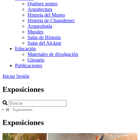
Quiénes somos
Arquitectura
Historia del Museo
Historia de Chapultepec
Arqueología
Murales
Salas de Historia
Salas del Alcázar
Educación
Materiales de divulgación
Glosario
Publicaciones
Iniciar Sesión
Exposiciones
/
Exposiciones
Exposiciones