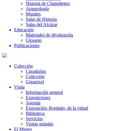
Historia de Chapultepec
Arqueología
Murales
Salas de Historia
Salas del Alcázar
Educación
Materiales de divulgación
Glosario
Publicaciones
Colección
Curadurías
Colección
Gigapixel
Visita
Información general
Exposiciones
Agenda
Exposición: Bordado, de la virtud
Biblioteca
Servicios
Visitas guiadas
El Museo