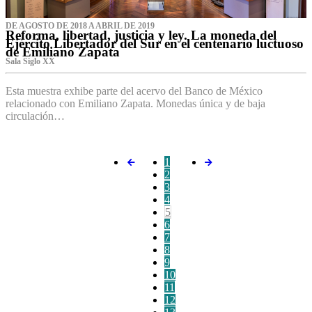
DE AGOSTO DE 2018 A ABRIL DE 2019
Reforma, libertad, justicia y ley. La moneda del
Ejército Libertador del Sur en el centenario luctuoso
de Emiliano Zapata
Sala Siglo XX
Esta muestra exhibe parte del acervo del Banco de México
relacionado con Emiliano Zapata. Monedas única y de baja
circulación…
1
2
3
4
5
6
7
8
9
10
11
12