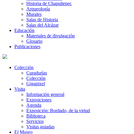
Historia de Chapultepec
Arqueología
Murales
Salas de Historia
Salas del Alcázar
Educación
Materiales de divulgación
Glosario
Publicaciones
Colección
Curadurías
Colección
Gigapixel
Visita
Información general
Exposiciones
Agenda
Exposición: Bordado, de la virtud
Biblioteca
Servicios
Visitas guiadas
El Museo