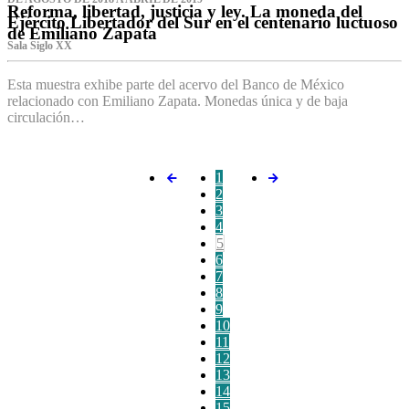
Reforma, libertad, justicia y ley. La moneda del
Ejército Libertador del Sur en el centenario luctuoso
de Emiliano Zapata
Sala Siglo XX
Esta muestra exhibe parte del acervo del Banco de México
relacionado con Emiliano Zapata. Monedas única y de baja
circulación…
1
2
3
4
5
6
7
8
9
10
11
12
13
14
15