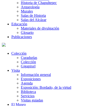
Historia de Chapultepec
Arqueología
Murales
Salas de Historia
Salas del Alcázar
Educación
Materiales de divulgación
Glosario
Publicaciones
Colección
Curadurías
Colección
Gigapixel
Visita
Información general
Exposiciones
Agenda
Exposición: Bordado, de la virtud
Biblioteca
Servicios
Visitas guiadas
El Museo