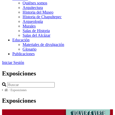
Quiénes somos
Arquitectura
Historia del Museo
Historia de Chapultepec
Arqueología
Murales
Salas de Historia
Salas del Alcázar
Educación
Materiales de divulgación
Glosario
Publicaciones
Iniciar Sesión
Exposiciones
/
Exposiciones
Exposiciones