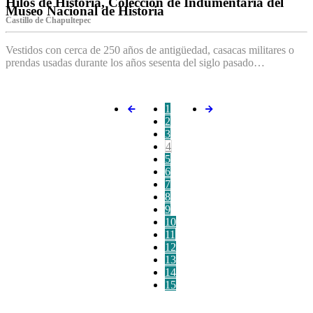
Hilos de Historia, Colección de Indumentaria del
Museo Nacional de Historia
Castillo de Chapultepec
Vestidos con cerca de 250 años de antigüedad, casacas militares o
prendas usadas durante los años sesenta del siglo pasado…
1
2
3
4
5
6
7
8
9
10
11
12
13
14
15