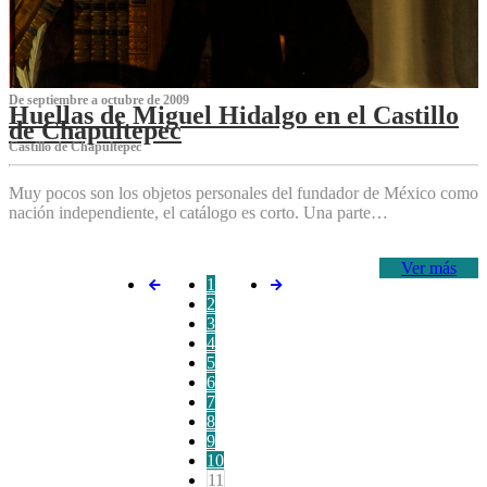
De septiembre a octubre de 2009
Huellas de Miguel Hidalgo en el Castillo
de Chapultepec
Castillo de Chapultepec
Muy pocos son los objetos personales del fundador de México como
nación independiente, el catálogo es corto. Una parte…
Ver más
1
2
3
4
5
6
7
8
9
10
11