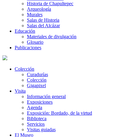
Historia de Chapultepec
Arqueología
Murales
Salas de Historia
Salas del Alcázar
Educación
Materiales de divulgación
Glosario
Publicaciones
Colección
Curadurías
Colección
Gigapixel
Visita
Información general
Exposiciones
Agenda
Exposición: Bordado, de la virtud
Biblioteca
Servicios
Visitas guiadas
El Museo