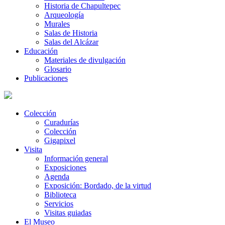
Historia de Chapultepec
Arqueología
Murales
Salas de Historia
Salas del Alcázar
Educación
Materiales de divulgación
Glosario
Publicaciones
Colección
Curadurías
Colección
Gigapixel
Visita
Información general
Exposiciones
Agenda
Exposición: Bordado, de la virtud
Biblioteca
Servicios
Visitas guiadas
El Museo