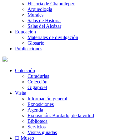
Historia de Chapultepec
Arqueología
Murales
Salas de Historia
Salas del Alcázar
Educación
Materiales de divulgación
Glosario
Publicaciones
Colección
Curadurías
Colección
Gigapixel
Visita
Información general
Exposiciones
Agenda
Exposición: Bordado, de la virtud
Biblioteca
Servicios
Visitas guiadas
El Museo