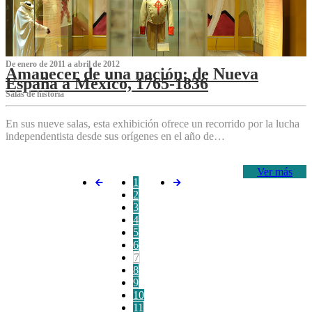
De enero de 2011 a abril de 2012
Amanecer de una nación: de Nueva
España a México, 1765-1836
Salas de historia
En sus nueve salas, esta exhibición ofrece un recorrido por la lucha
independentista desde sus orígenes en el año de…
Ver más
1
2
3
4
5
6
7
8
9
10
11