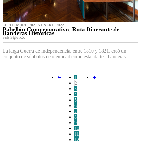
SEPTIEMBRE, 2021 A ENERO, 2022
Pabellón Conmemorativo, Ruta Itinerante de
Banderas Históricas
Sala Siglo XX
La larga Guerra de Independencia, entre 1810 y 1821, creó un
conjunto de símbolos de identidad como estandartes, banderas…
1
2
3
4
5
6
7
8
9
10
11
12