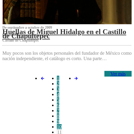
De septiembre a octubre de 2009
Huellas de Miguel Hidalgo en el Castillo
de Chapultepec
Castillo de Chapultepec
Muy pocos son los objetos personales del fundador de México como
nación independiente, el catálogo es corto. Una parte…
Ver más
1
2
3
4
5
6
7
8
9
10
11