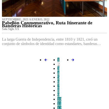
SEPTIEMBRE, 2021 A ENERO, 2022
Pabellón Conmemorativo, Ruta Itinerante de
Banderas Históricas
Sala Siglo XX
La larga Guerra de Independencia, entre 1810 y 1821, creó un
conjunto de símbolos de identidad como estandartes, banderas…
1
2
3
4
5
6
7
8
9
10
11
12