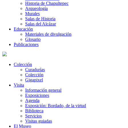
Historia de Chapultepec
Arqueología
Murales
Salas de Historia
Salas del Alcázar
Educación
Materiales de divulgación
Glosario
Publicaciones
Colección
Curadurías
Colección
Gigapixel
Visita
Información general
Exposiciones
Agenda
Exposición: Bordado, de la virtud
Biblioteca
Servicios
Visitas guiadas
El Museo