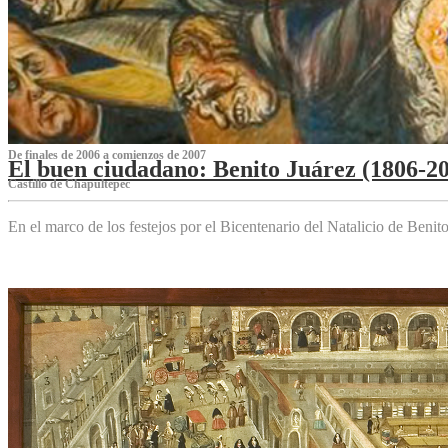
De finales de 2006 a comienzos de 2007
El buen ciudadano: Benito Juárez (1806-2
Castillo de Chapultepec
En el marco de los festejos por el Bicentenario del Natalicio de Beni