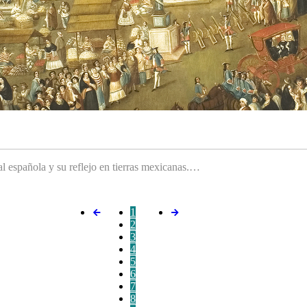
ral española y su reflejo en tierras mexicanas.…
1
2
3
4
5
6
7
8