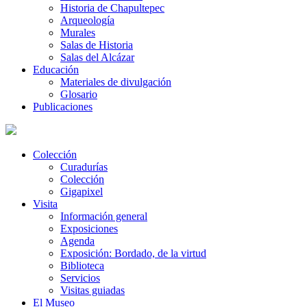
Historia de Chapultepec
Arqueología
Murales
Salas de Historia
Salas del Alcázar
Educación
Materiales de divulgación
Glosario
Publicaciones
Colección
Curadurías
Colección
Gigapixel
Visita
Información general
Exposiciones
Agenda
Exposición: Bordado, de la virtud
Biblioteca
Servicios
Visitas guiadas
El Museo