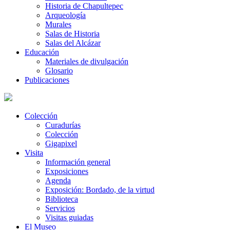
Historia de Chapultepec
Arqueología
Murales
Salas de Historia
Salas del Alcázar
Educación
Materiales de divulgación
Glosario
Publicaciones
Colección
Curadurías
Colección
Gigapixel
Visita
Información general
Exposiciones
Agenda
Exposición: Bordado, de la virtud
Biblioteca
Servicios
Visitas guiadas
El Museo