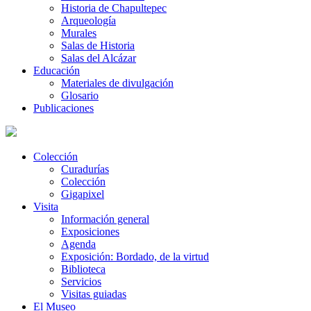
Historia de Chapultepec
Arqueología
Murales
Salas de Historia
Salas del Alcázar
Educación
Materiales de divulgación
Glosario
Publicaciones
Colección
Curadurías
Colección
Gigapixel
Visita
Información general
Exposiciones
Agenda
Exposición: Bordado, de la virtud
Biblioteca
Servicios
Visitas guiadas
El Museo