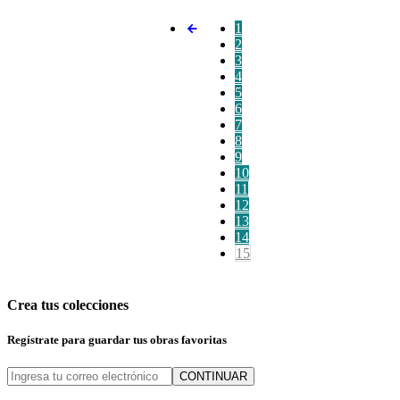
1
2
3
4
5
6
7
8
9
10
11
12
13
14
15
Crea tus colecciones
Regístrate para guardar tus obras favoritas
CONTINUAR