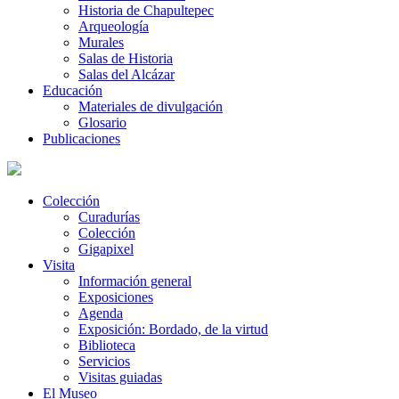
Historia de Chapultepec
Arqueología
Murales
Salas de Historia
Salas del Alcázar
Educación
Materiales de divulgación
Glosario
Publicaciones
Colección
Curadurías
Colección
Gigapixel
Visita
Información general
Exposiciones
Agenda
Exposición: Bordado, de la virtud
Biblioteca
Servicios
Visitas guiadas
El Museo