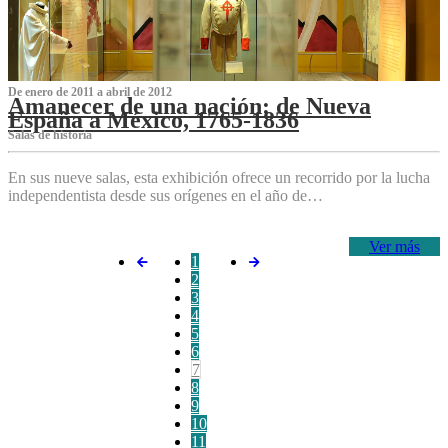
De enero de 2011 a abril de 2012
Amanecer de una nación: de Nueva
España a México, 1765-1836
Salas de historia
En sus nueve salas, esta exhibición ofrece un recorrido por la lucha
independentista desde sus orígenes en el año de…
Ver más
1
2
3
4
5
6
7
8
9
10
11