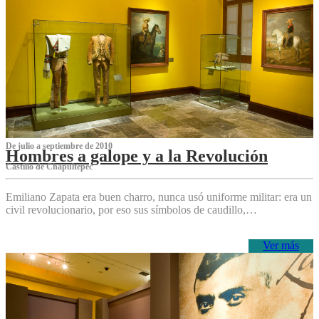
De julio a septiembre de 2010
Hombres a galope y a la Revolución
Castillo de Chapultepec
Emiliano Zapata era buen charro, nunca usó uniforme militar: era un
civil revolucionario, por eso sus símbolos de caudillo,…
Ver más