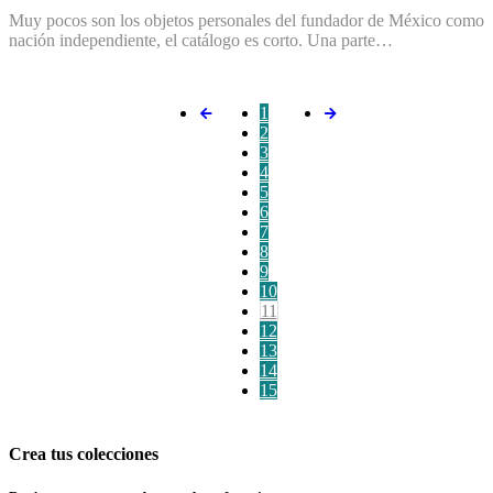
Muy pocos son los objetos personales del fundador de México como
nación independiente, el catálogo es corto. Una parte…
1
2
3
4
5
6
7
8
9
10
11
12
13
14
15
Crea tus colecciones