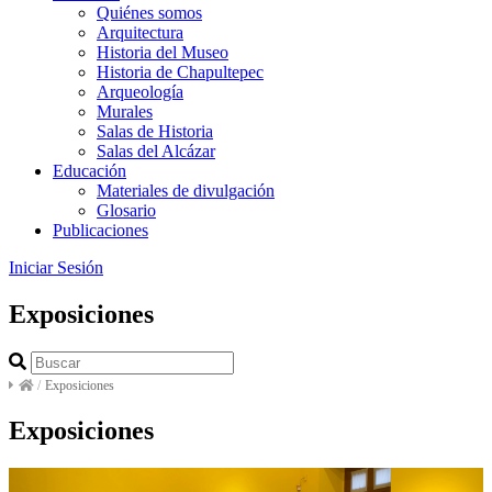
Quiénes somos
Arquitectura
Historia del Museo
Historia de Chapultepec
Arqueología
Murales
Salas de Historia
Salas del Alcázar
Educación
Materiales de divulgación
Glosario
Publicaciones
Iniciar Sesión
Exposiciones
/
Exposiciones
Exposiciones