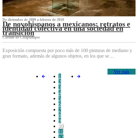
De diciembre de 2009 a febrero de 2010
De novohispanos a mexicanos: retratos e
identidad colectiva en una sociedad en
transición
Castillo de Chapultepec
Exposición compuesta por poco más de 100 pinturas de mediano y
gran formato, además de algunos objetos, en los que se…
Ver más
1
2
3
4
5
6
7
8
9
10
11
12