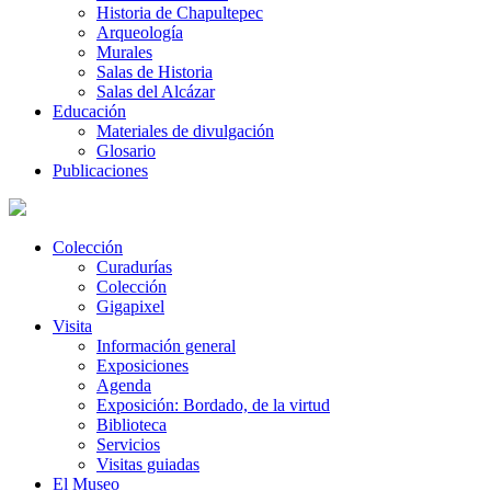
Historia de Chapultepec
Arqueología
Murales
Salas de Historia
Salas del Alcázar
Educación
Materiales de divulgación
Glosario
Publicaciones
Colección
Curadurías
Colección
Gigapixel
Visita
Información general
Exposiciones
Agenda
Exposición: Bordado, de la virtud
Biblioteca
Servicios
Visitas guiadas
El Museo