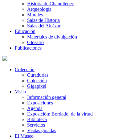
Historia de Chapultepec
Arqueología
Murales
Salas de Historia
Salas del Alcázar
Educación
Materiales de divulgación
Glosario
Publicaciones
Colección
Curadurías
Colección
Gigapixel
Visita
Información general
Exposiciones
Agenda
Exposición: Bordado, de la virtud
Biblioteca
Servicios
Visitas guiadas
El Museo