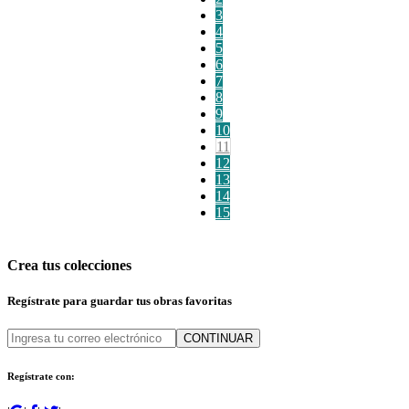
3
4
5
6
7
8
9
10
11
12
13
14
15
Crea tus colecciones
Regístrate para guardar tus obras favoritas
CONTINUAR
Regístrate con: