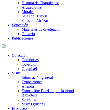
Historia de Chapultepec
Arqueología
Murales
Salas de Historia
Salas del Alcázar
Educación
Materiales de divulgación
Glosario
Publicaciones
Colección
Curadurías
Colección
Gigapixel
Visita
Información general
Exposiciones
Agenda
Exposición: Bordado, de la virtud
Biblioteca
Servicios
Visitas guiadas
El Museo