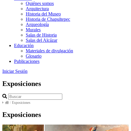
Quiénes somos
Arquitectura
Historia del Museo
Historia de Chapultepec
Arqueología
Murales
Salas de Historia
Salas del Alcázar
Educación
Materiales de divulgación
Glosario
Publicaciones
Iniciar Sesión
Exposiciones
/
Exposiciones
Exposiciones