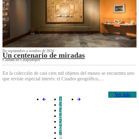
De septiembre a octubre de 2016
Un centenario de miradas
Castillo de Chapultepec
En la colección de casi cien mil objetos del museo se encuentra uno
que reviste especial interés: el Cuadro geográfico,…
Ver más
1
2
3
4
5
6
7
8