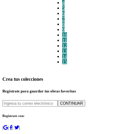
4
5
6
7
8
9
10
11
12
13
14
15
Crea tus colecciones
Regístrate para guardar tus obras favoritas
CONTINUAR
Regístrate con:
|
|
|
|