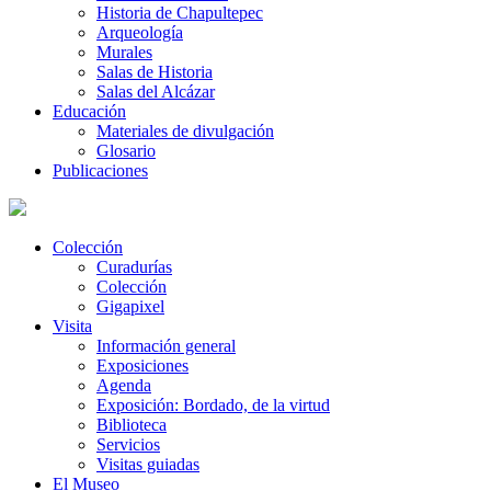
Historia de Chapultepec
Arqueología
Murales
Salas de Historia
Salas del Alcázar
Educación
Materiales de divulgación
Glosario
Publicaciones
Colección
Curadurías
Colección
Gigapixel
Visita
Información general
Exposiciones
Agenda
Exposición: Bordado, de la virtud
Biblioteca
Servicios
Visitas guiadas
El Museo