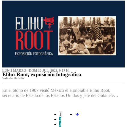
LUN 2 MARZO - DOM 30 JUL 2023, 9-17 H.
Elihu Root, exposición fotográfica
Sala de Batalla
En el otoño de 1907 visitó México el Honorable Elihu Root,
secretario de Estado de los Estados Unidos y jefe del Gabinete…
1
2
3