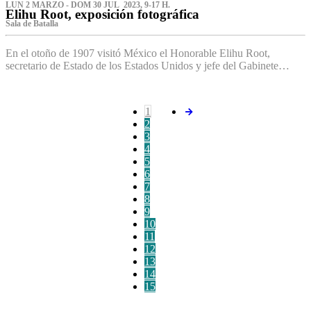
LUN 2 MARZO - DOM 30 JUL 2023, 9-17 H.
Elihu Root, exposición fotográfica
Sala de Batalla
En el otoño de 1907 visitó México el Honorable Elihu Root,
secretario de Estado de los Estados Unidos y jefe del Gabinete…
1
2
3
4
5
6
7
8
9
10
11
12
13
14
15