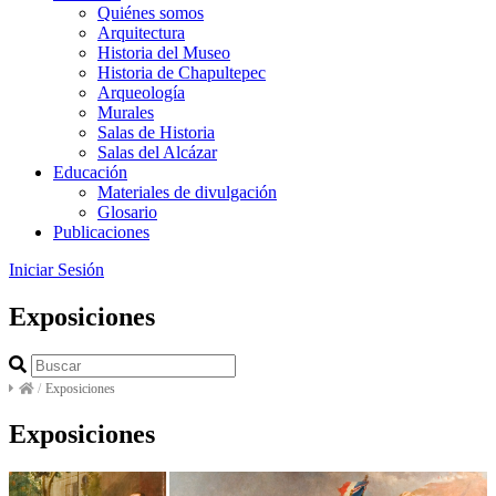
Quiénes somos
Arquitectura
Historia del Museo
Historia de Chapultepec
Arqueología
Murales
Salas de Historia
Salas del Alcázar
Educación
Materiales de divulgación
Glosario
Publicaciones
Iniciar Sesión
Exposiciones
/
Exposiciones
Exposiciones