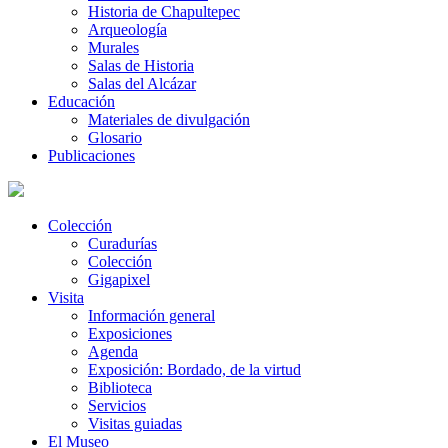
Historia de Chapultepec
Arqueología
Murales
Salas de Historia
Salas del Alcázar
Educación
Materiales de divulgación
Glosario
Publicaciones
Colección
Curadurías
Colección
Gigapixel
Visita
Información general
Exposiciones
Agenda
Exposición: Bordado, de la virtud
Biblioteca
Servicios
Visitas guiadas
El Museo