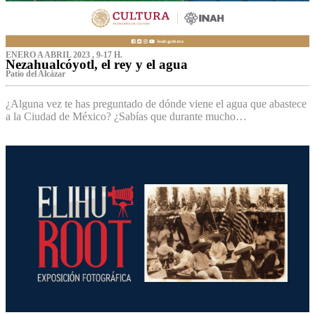
ENERO A ABRIL 2023 , 9-17 H.
Nezahualcóyotl, el rey y el agua
Patio del Alcázar
¿Alguna vez te has preguntado de dónde viene el agua que abastece
a la Ciudad de México? ¿Sabías que durante mucho…