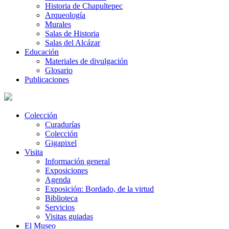
Historia de Chapultepec
Arqueología
Murales
Salas de Historia
Salas del Alcázar
Educación
Materiales de divulgación
Glosario
Publicaciones
Colección
Curadurías
Colección
Gigapixel
Visita
Información general
Exposiciones
Agenda
Exposición: Bordado, de la virtud
Biblioteca
Servicios
Visitas guiadas
El Museo