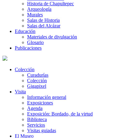
Historia de Chapultepec
Arqueología
Murales
Salas de Historia
Salas del Alcázar
Educación
Materiales de divulgación
Glosario
Publicaciones
Colección
Curadurías
Colección
Gigapixel
Visita
Información general
Exposiciones
Agenda
Exposición: Bordado, de la virtud
Biblioteca
Servicios
Visitas guiadas
El Museo