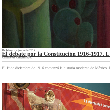
De febrero a junio de 2017
El debate por la Constitución 1916-1917. 
Castillo de Chapultepec
El 1º de diciembre de 1916 comenzó la historia moderna de México. Es