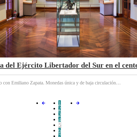
da del Ejército Libertador del Sur en el cen
do con Emiliano Zapata. Monedas única y de baja circulación…
1
2
3
4
5
6
7