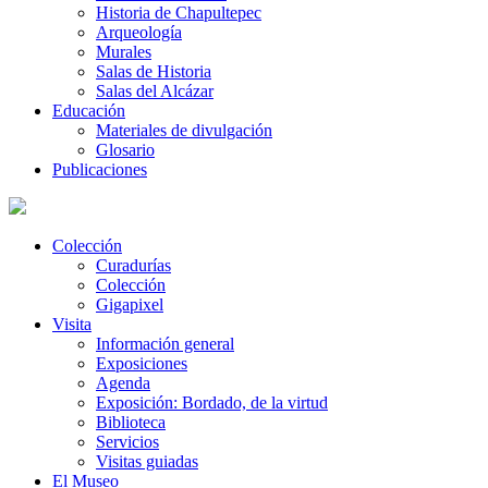
Historia de Chapultepec
Arqueología
Murales
Salas de Historia
Salas del Alcázar
Educación
Materiales de divulgación
Glosario
Publicaciones
Colección
Curadurías
Colección
Gigapixel
Visita
Información general
Exposiciones
Agenda
Exposición: Bordado, de la virtud
Biblioteca
Servicios
Visitas guiadas
El Museo