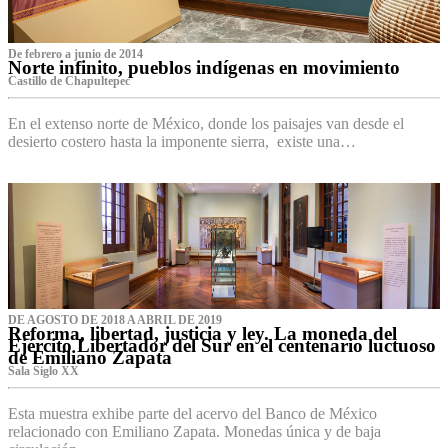
De febrero a junio de 2014
Norte infinito, pueblos indígenas en movimiento
Castillo de Chapultepec
En el extenso norte de México, donde los paisajes van desde el
desierto costero hasta la imponente sierra, existe una…
DE AGOSTO DE 2018 A ABRIL DE 2019
Reforma, libertad, justicia y ley. La moneda del
Ejército Libertador del Sur en el centenario luctuoso
de Emiliano Zapata
Sala Siglo XX
Esta muestra exhibe parte del acervo del Banco de México
relacionado con Emiliano Zapata. Monedas única y de baja