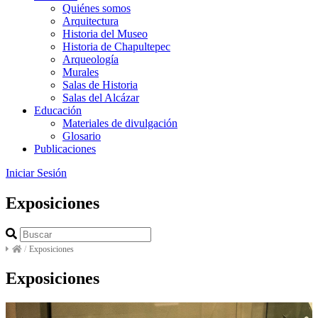
Quiénes somos
Arquitectura
Historia del Museo
Historia de Chapultepec
Arqueología
Murales
Salas de Historia
Salas del Alcázar
Educación
Materiales de divulgación
Glosario
Publicaciones
Iniciar Sesión
Exposiciones
/
Exposiciones
Exposiciones