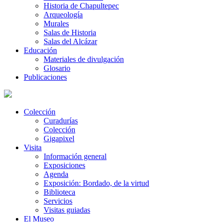
Historia de Chapultepec
Arqueología
Murales
Salas de Historia
Salas del Alcázar
Educación
Materiales de divulgación
Glosario
Publicaciones
Colección
Curadurías
Colección
Gigapixel
Visita
Información general
Exposiciones
Agenda
Exposición: Bordado, de la virtud
Biblioteca
Servicios
Visitas guiadas
El Museo