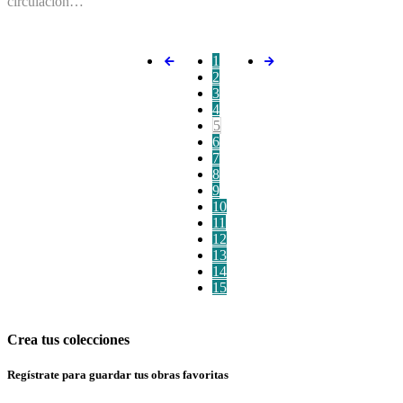
circulación…
1
2
3
4
5
6
7
8
9
10
11
12
13
14
15
Crea tus colecciones
Regístrate para guardar tus obras favoritas