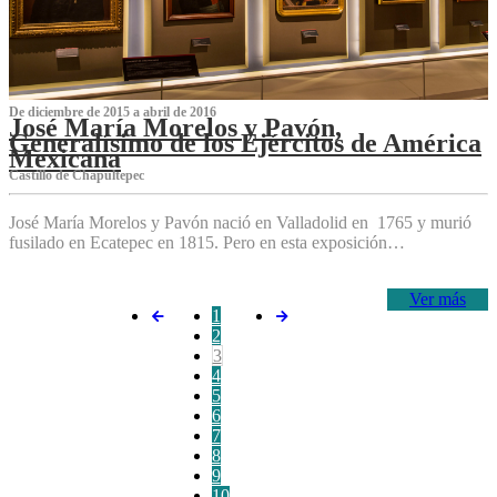
De diciembre de 2015 a abril de 2016
José María Morelos y Pavón,
Generalísimo de los Ejércitos de América
Mexicana
C‌astillo de Chapultepec
José María Morelos y Pavón nació en Valladolid en 1765 y murió
fusilado en Ecatepec en 1815. Pero en esta exposición…
Ver más
1
2
3
4
5
6
7
8
9
10