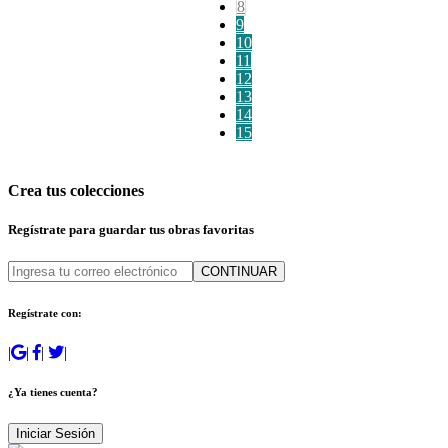
8
9
10
11
12
13
14
15
Crea tus colecciones
Regístrate para guardar tus obras favoritas
CONTINUAR
Regístrate con:
|
|
|
|
¿Ya tienes cuenta?
Iniciar Sesión