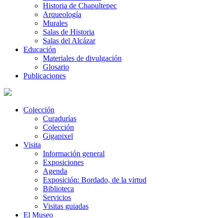
Historia de Chapultepec
Arqueología
Murales
Salas de Historia
Salas del Alcázar
Educación
Materiales de divulgación
Glosario
Publicaciones
Colección
Curadurías
Colección
Gigapixel
Visita
Información general
Exposiciones
Agenda
Exposición: Bordado, de la virtud
Biblioteca
Servicios
Visitas guiadas
El Museo