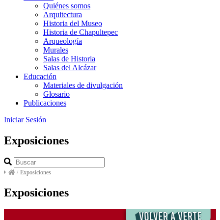
Quiénes somos
Arquitectura
Historia del Museo
Historia de Chapultepec
Arqueología
Murales
Salas de Historia
Salas del Alcázar
Educación
Materiales de divulgación
Glosario
Publicaciones
Iniciar Sesión
Exposiciones
/
Exposiciones
Exposiciones