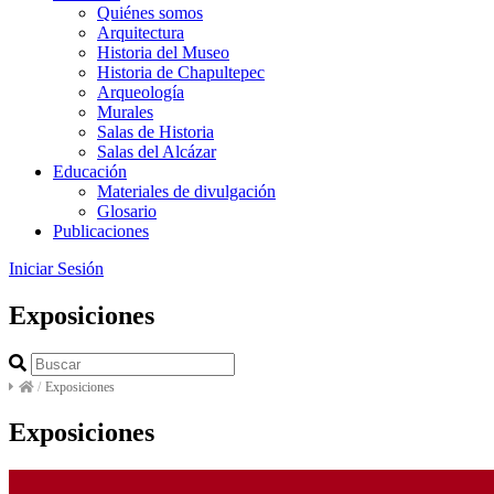
Quiénes somos
Arquitectura
Historia del Museo
Historia de Chapultepec
Arqueología
Murales
Salas de Historia
Salas del Alcázar
Educación
Materiales de divulgación
Glosario
Publicaciones
Iniciar Sesión
Exposiciones
/
Exposiciones
Exposiciones