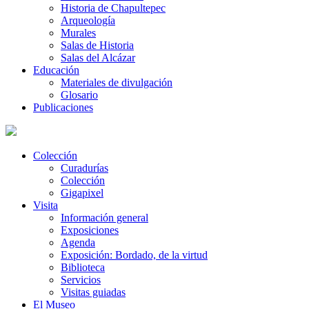
Historia de Chapultepec
Arqueología
Murales
Salas de Historia
Salas del Alcázar
Educación
Materiales de divulgación
Glosario
Publicaciones
Colección
Curadurías
Colección
Gigapixel
Visita
Información general
Exposiciones
Agenda
Exposición: Bordado, de la virtud
Biblioteca
Servicios
Visitas guiadas
El Museo