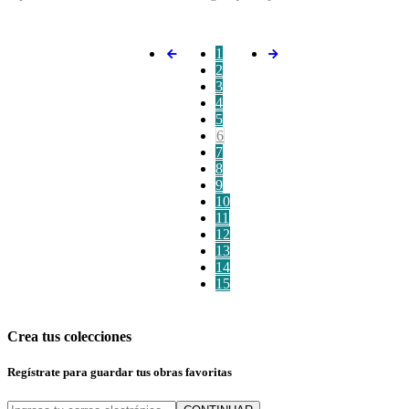
1
2
3
4
5
6
7
8
9
10
11
12
13
14
15
Crea tus colecciones
Regístrate para guardar tus obras favoritas