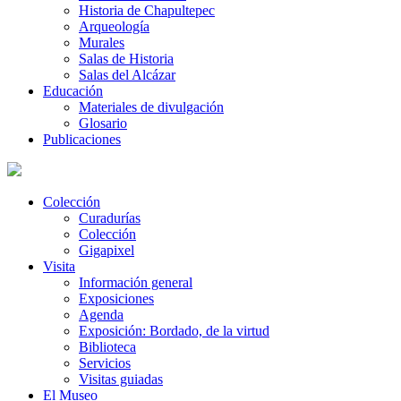
Historia de Chapultepec
Arqueología
Murales
Salas de Historia
Salas del Alcázar
Educación
Materiales de divulgación
Glosario
Publicaciones
Colección
Curadurías
Colección
Gigapixel
Visita
Información general
Exposiciones
Agenda
Exposición: Bordado, de la virtud
Biblioteca
Servicios
Visitas guiadas
El Museo