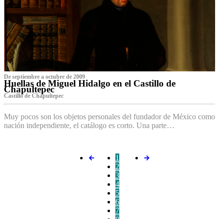
De septiembre a octubre de 2009
Huellas de Miguel Hidalgo en el Castillo de
Chapultepec
Castillo de Chapultepec
Muy pocos son los objetos personales del fundador de México como
nación independiente, el catálogo es corto. Una parte…
1
2
3
4
5
6
7