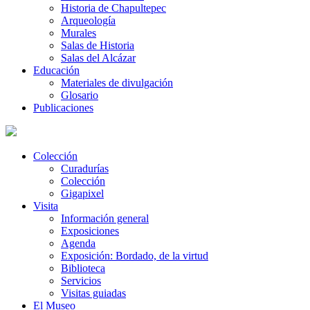
Historia de Chapultepec
Arqueología
Murales
Salas de Historia
Salas del Alcázar
Educación
Materiales de divulgación
Glosario
Publicaciones
Colección
Curadurías
Colección
Gigapixel
Visita
Información general
Exposiciones
Agenda
Exposición: Bordado, de la virtud
Biblioteca
Servicios
Visitas guiadas
El Museo