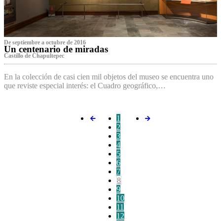
De septiembre a octubre de 2016
Un centenario de miradas
Castillo de Chapultepec
En la colección de casi cien mil objetos del museo se encuentra uno
que reviste especial interés: el Cuadro geográfico,…
1
2
3
4
5
6
7
8
9
10
11
12