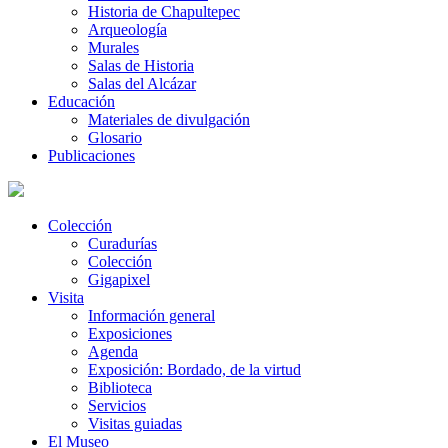
Historia de Chapultepec
Arqueología
Murales
Salas de Historia
Salas del Alcázar
Educación
Materiales de divulgación
Glosario
Publicaciones
Colección
Curadurías
Colección
Gigapixel
Visita
Información general
Exposiciones
Agenda
Exposición: Bordado, de la virtud
Biblioteca
Servicios
Visitas guiadas
El Museo