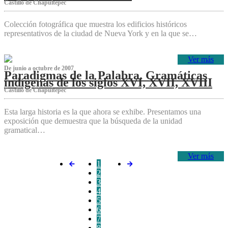
Castillo de Chapultepec
Colección fotográfica que muestra los edificios históricos
representativos de la ciudad de Nueva York y en la que se…
Ver más
De junio a octubre de 2007
Paradigmas de la Palabra. Gramáticas
indígenas de los siglos XVI, XVII, XVIII
Castillo de Chapultepec
Esta larga historia es la que ahora se exhibe. Presentamos una
exposición que demuestra que la búsqueda de la unidad
gramatical…
Ver más
1
2
3
4
5
6
7
8