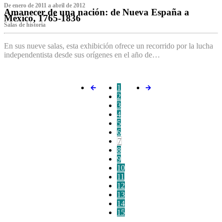
De enero de 2011 a abril de 2012
Amanecer de una nación: de Nueva España a
México, 1765-1836
Salas de historia
En sus nueve salas, esta exhibición ofrece un recorrido por la lucha
independentista desde sus orígenes en el año de…
1
2
3
4
5
6
7
8
9
10
11
12
13
14
15