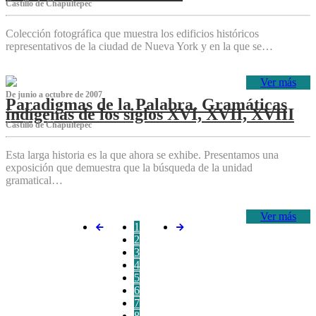
Castillo de Chapultepec
Colección fotográfica que muestra los edificios históricos
representativos de la ciudad de Nueva York y en la que se…
Ver más
De junio a octubre de 2007
Paradigmas de la Palabra. Gramáticas
indígenas de los siglos XVI, XVII, XVIII
Castillo de Chapultepec
Esta larga historia es la que ahora se exhibe. Presentamos una
exposición que demuestra que la búsqueda de la unidad
gramatical…
Ver más
1
2
3
4
5
6
7
8