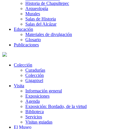
Historia de Chapultepec
Arqueología
Murales
Salas de Historia
Salas del Alcázar
Educación
Materiales de divulgación
Glosario
Publicaciones
Colección
Curadurías
Colección
Gigapixel
Visita
Información general
Exposiciones
Agenda
Exposición: Bordado, de la virtud
Biblioteca
Servicios
Visitas guiadas
El Museo