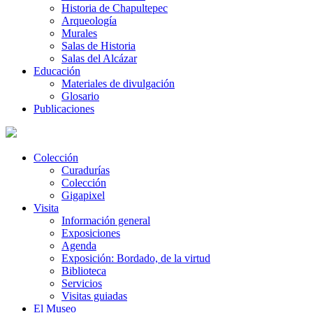
Historia de Chapultepec
Arqueología
Murales
Salas de Historia
Salas del Alcázar
Educación
Materiales de divulgación
Glosario
Publicaciones
Colección
Curadurías
Colección
Gigapixel
Visita
Información general
Exposiciones
Agenda
Exposición: Bordado, de la virtud
Biblioteca
Servicios
Visitas guiadas
El Museo