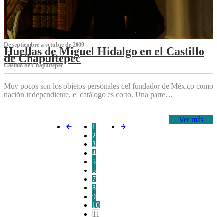
De septiembre a octubre de 2009
Huellas de Miguel Hidalgo en el Castillo
de Chapultepec
Castillo de Chapultepec
Muy pocos son los objetos personales del fundador de México como
nación independiente, el catálogo es corto. Una parte…
Ver más
1
2
3
4
5
6
7
8
9
10
11