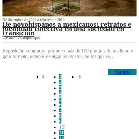
De diciembre de 2009 a febrero de 2010
De novohispanos a mexicanos: retratos e
identidad colectiva en una sociedad en
transición
Castillo de Chapultepec
Exposición compuesta por poco más de 100 pinturas de mediano y
gran formato, además de algunos objetos, en los que se…
Ver más
1
2
3
4
5
6
7
8
9
10
11
12