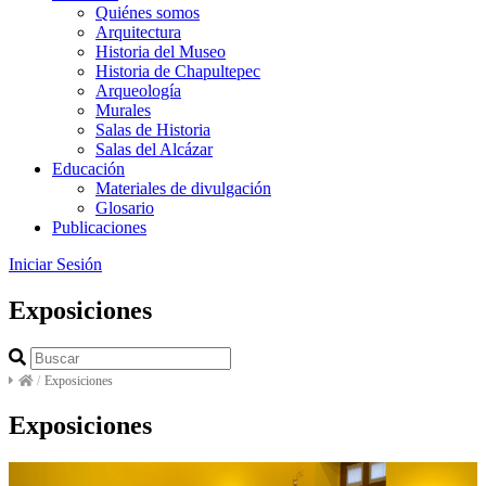
Quiénes somos
Arquitectura
Historia del Museo
Historia de Chapultepec
Arqueología
Murales
Salas de Historia
Salas del Alcázar
Educación
Materiales de divulgación
Glosario
Publicaciones
Iniciar Sesión
Exposiciones
/
Exposiciones
Exposiciones