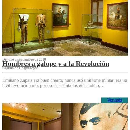
De julio a septiembre de 2010
Hombres a galope y a la Revolución
Castillo de Chapultepec
Emiliano Zapata era buen charro, nunca usó uniforme militar: era un
civil revolucionario, por eso sus símbolos de caudillo,…
Ver más