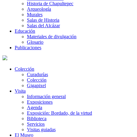
Historia de Chapultepec
Arqueología
Murales
Salas de Historia
Salas del Alcázar
Educación
Materiales de divulgación
Glosario
Publicaciones
Colección
Curadurías
Colección
Gigapixel
Visita
Información general
Exposiciones
Agenda
Exposición: Bordado, de la virtud
Biblioteca
Servicios
Visitas guiadas
El Museo