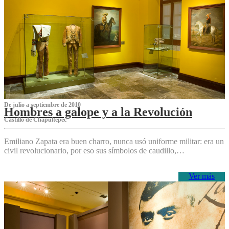
De julio a septiembre de 2010
Hombres a galope y a la Revolución
Castillo de Chapultepec
Emiliano Zapata era buen charro, nunca usó uniforme militar: era un
civil revolucionario, por eso sus símbolos de caudillo,…
Ver más