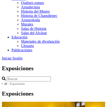
Quiénes somos
Arquitectura
Historia del Museo
Historia de Chapultepec
Arqueología
Murales
Salas de Historia
Salas del Alcázar
Educación
Materiales de divulgación
Glosario
Publicaciones
Iniciar Sesión
Exposiciones
/
Exposiciones
Exposiciones