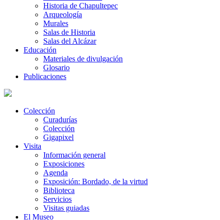
Historia de Chapultepec
Arqueología
Murales
Salas de Historia
Salas del Alcázar
Educación
Materiales de divulgación
Glosario
Publicaciones
Colección
Curadurías
Colección
Gigapixel
Visita
Información general
Exposiciones
Agenda
Exposición: Bordado, de la virtud
Biblioteca
Servicios
Visitas guiadas
El Museo