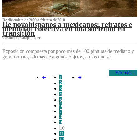
De diciembre de 2009 a febrero de 2010
De novohispanos a mexicanos: retratos e
identidad colectiva en una sociedad en
transición
Castillo de Chapultepec
Exposición compuesta por poco más de 100 pinturas de mediano y
gran formato, además de algunos objetos, en los que se…
Ver más
1
2
3
4
5
6
7
8
9
10
11
12