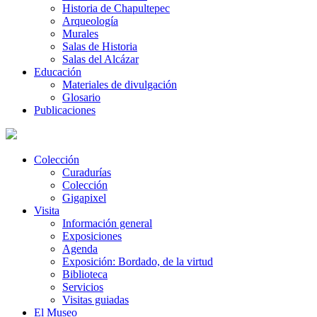
Historia de Chapultepec
Arqueología
Murales
Salas de Historia
Salas del Alcázar
Educación
Materiales de divulgación
Glosario
Publicaciones
Colección
Curadurías
Colección
Gigapixel
Visita
Información general
Exposiciones
Agenda
Exposición: Bordado, de la virtud
Biblioteca
Servicios
Visitas guiadas
El Museo