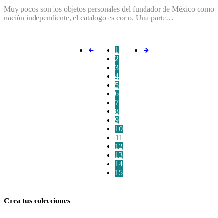
Muy pocos son los objetos personales del fundador de México como
nación independiente, el catálogo es corto. Una parte…
1
2
3
4
5
6
7
8
9
10
11
12
13
14
15
Crea tus colecciones