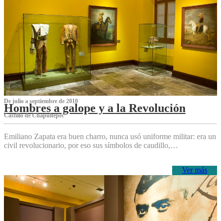
De julio a septiembre de 2010
Hombres a galope y a la Revolución
Castillo de Chapultepec
Emiliano Zapata era buen charro, nunca usó uniforme militar: era un
civil revolucionario, por eso sus símbolos de caudillo,…
Ver más