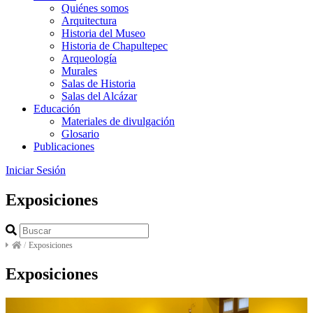
Quiénes somos
Arquitectura
Historia del Museo
Historia de Chapultepec
Arqueología
Murales
Salas de Historia
Salas del Alcázar
Educación
Materiales de divulgación
Glosario
Publicaciones
Iniciar Sesión
Exposiciones
/
Exposiciones
Exposiciones