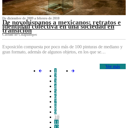
De diciembre de 2009 a febrero de 2010
De novohispanos a mexicanos: retratos e
identidad colectiva en una sociedad en
transición
Castillo de Chapultepec
Exposición compuesta por poco más de 100 pinturas de mediano y
gran formato, además de algunos objetos, en los que se…
Ver más
1
2
3
4
5
6
7
8
9
10
11
12