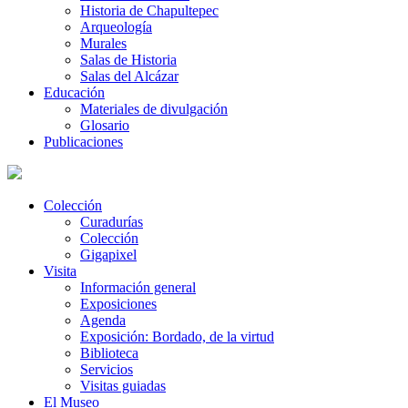
Historia de Chapultepec
Arqueología
Murales
Salas de Historia
Salas del Alcázar
Educación
Materiales de divulgación
Glosario
Publicaciones
Colección
Curadurías
Colección
Gigapixel
Visita
Información general
Exposiciones
Agenda
Exposición: Bordado, de la virtud
Biblioteca
Servicios
Visitas guiadas
El Museo