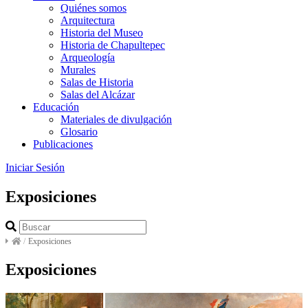
Quiénes somos
Arquitectura
Historia del Museo
Historia de Chapultepec
Arqueología
Murales
Salas de Historia
Salas del Alcázar
Educación
Materiales de divulgación
Glosario
Publicaciones
Iniciar Sesión
Exposiciones
/
Exposiciones
Exposiciones