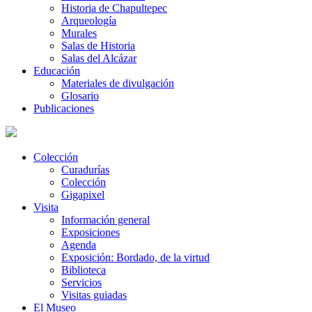
Historia de Chapultepec
Arqueología
Murales
Salas de Historia
Salas del Alcázar
Educación
Materiales de divulgación
Glosario
Publicaciones
Colección
Curadurías
Colección
Gigapixel
Visita
Información general
Exposiciones
Agenda
Exposición: Bordado, de la virtud
Biblioteca
Servicios
Visitas guiadas
El Museo