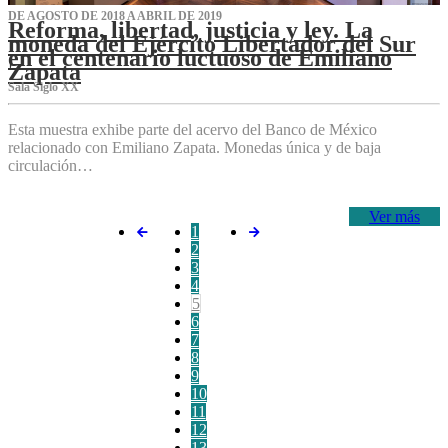
DE AGOSTO DE 2018 A ABRIL DE 2019
Reforma, libertad, justicia y ley. La
moneda del Ejército Libertador del Sur
en el centenario luctuoso de Emiliano
Zapata
Sala Siglo XX
Esta muestra exhibe parte del acervo del Banco de México
relacionado con Emiliano Zapata. Monedas única y de baja
circulación…
Ver más
1
2
3
4
5
6
7
8
9
10
11
12
13