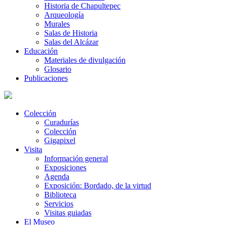
Historia de Chapultepec
Arqueología
Murales
Salas de Historia
Salas del Alcázar
Educación
Materiales de divulgación
Glosario
Publicaciones
Colección
Curadurías
Colección
Gigapixel
Visita
Información general
Exposiciones
Agenda
Exposición: Bordado, de la virtud
Biblioteca
Servicios
Visitas guiadas
El Museo