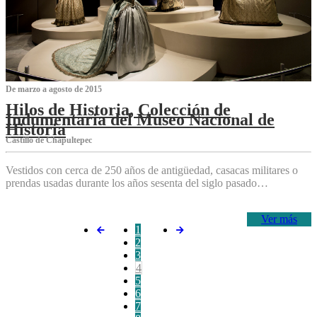
De marzo a agosto de 2015
Hilos de Historia, Colección de
Indumentaria del Museo Nacional de
Historia
Castillo de Chapultepec
Vestidos con cerca de 250 años de antigüedad, casacas militares o
prendas usadas durante los años sesenta del siglo pasado…
Ver más
1
2
3
4
5
6
7