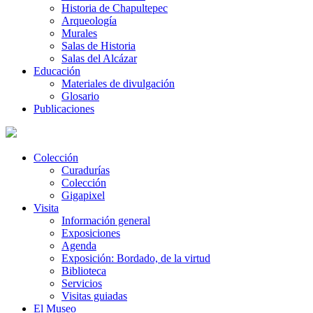
Historia de Chapultepec
Arqueología
Murales
Salas de Historia
Salas del Alcázar
Educación
Materiales de divulgación
Glosario
Publicaciones
Colección
Curadurías
Colección
Gigapixel
Visita
Información general
Exposiciones
Agenda
Exposición: Bordado, de la virtud
Biblioteca
Servicios
Visitas guiadas
El Museo