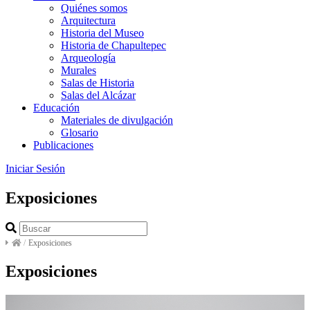
Quiénes somos
Arquitectura
Historia del Museo
Historia de Chapultepec
Arqueología
Murales
Salas de Historia
Salas del Alcázar
Educación
Materiales de divulgación
Glosario
Publicaciones
Iniciar Sesión
Exposiciones
/
Exposiciones
Exposiciones