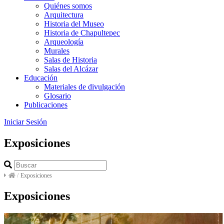
Quiénes somos
Arquitectura
Historia del Museo
Historia de Chapultepec
Arqueología
Murales
Salas de Historia
Salas del Alcázar
Educación
Materiales de divulgación
Glosario
Publicaciones
Iniciar Sesión
Exposiciones
/
Exposiciones
Exposiciones