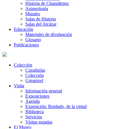
Historia de Chapultepec
Arqueología
Murales
Salas de Historia
Salas del Alcázar
Educación
Materiales de divulgación
Glosario
Publicaciones
Colección
Curadurías
Colección
Gigapixel
Visita
Información general
Exposiciones
Agenda
Exposición: Bordado, de la virtud
Biblioteca
Servicios
Visitas guiadas
El Museo