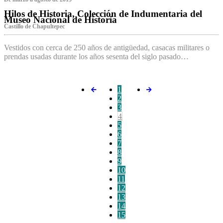
Hilos de Historia, Colección de Indumentaria del
Museo Nacional de Historia
Castillo de Chapultepec
Vestidos con cerca de 250 años de antigüedad, casacas militares o
prendas usadas durante los años sesenta del siglo pasado…
1
2
3
4
5
6
7
8
9
10
11
12
13
14
15