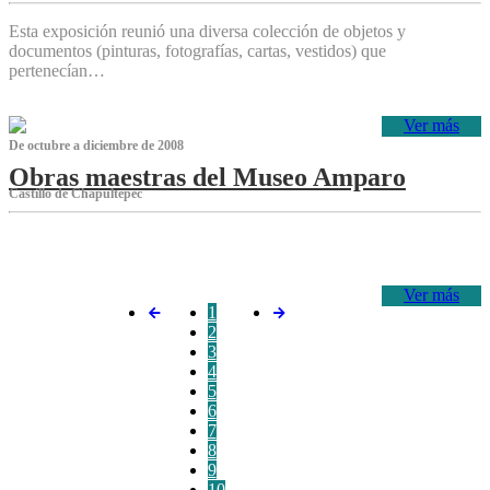
Esta exposición reunió una diversa colección de objetos y
documentos (pinturas, fotografías, cartas, vestidos) que
pertenecían…
Ver más
De octubre a diciembre de 2008
Obras maestras del Museo Amparo
Castillo de Chapultepec
‌
Ver más
1
2
3
4
5
6
7
8
9
10