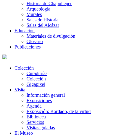
Historia de Chapultepec
Arqueología
Murales
Salas de Historia
Salas del Alcázar
Educación
Materiales de divulgación
Glosario
Publicaciones
Colección
Curadurías
Colección
Gigapixel
Visita
Información general
Exposiciones
Agenda
Exposición: Bordado, de la virtud
Biblioteca
Servicios
Visitas guiadas
El Museo