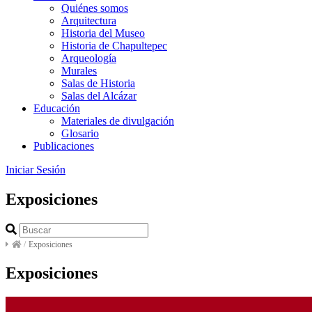
Quiénes somos
Arquitectura
Historia del Museo
Historia de Chapultepec
Arqueología
Murales
Salas de Historia
Salas del Alcázar
Educación
Materiales de divulgación
Glosario
Publicaciones
Iniciar Sesión
Exposiciones
/
Exposiciones
Exposiciones