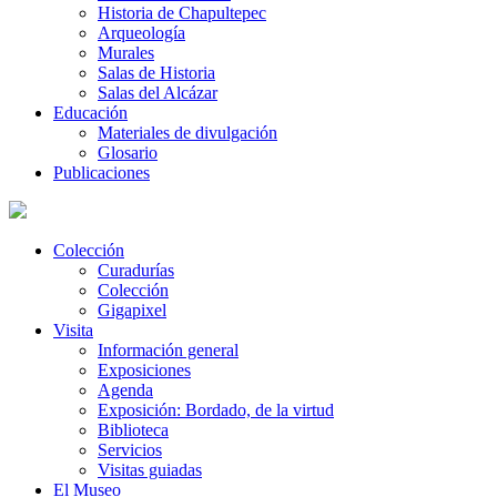
Historia de Chapultepec
Arqueología
Murales
Salas de Historia
Salas del Alcázar
Educación
Materiales de divulgación
Glosario
Publicaciones
Colección
Curadurías
Colección
Gigapixel
Visita
Información general
Exposiciones
Agenda
Exposición: Bordado, de la virtud
Biblioteca
Servicios
Visitas guiadas
El Museo