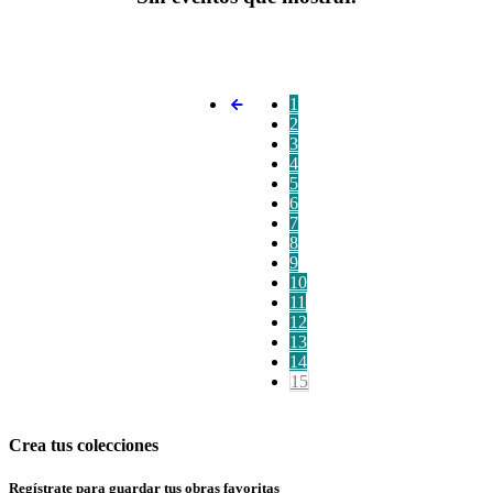
1
2
3
4
5
6
7
8
9
10
11
12
13
14
15
Crea tus colecciones
Regístrate para guardar tus obras favoritas