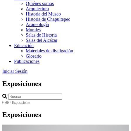
Quiénes somos
Arquitectura
Historia del Museo
Historia de Chapultepec
Arqueología
Murales
Salas de Historia
Salas del Alcázar
Educación
Materiales de divulgación
Glosario
Publicaciones
Iniciar Sesión
Exposiciones
/
Exposiciones
Exposiciones