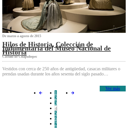
De marzo a agosto de 2015
Hilos de Historia, Colección de
Indumentaria del Museo Nacional de
Historia
Castillo de Chapultepec
Vestidos con cerca de 250 años de antigüedad, casacas militares o
prendas usadas durante los años sesenta del siglo pasado…
Ver más
1
2
3
4
5
6
7