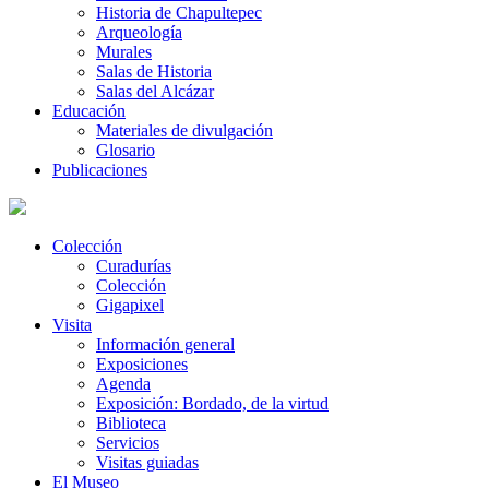
Historia de Chapultepec
Arqueología
Murales
Salas de Historia
Salas del Alcázar
Educación
Materiales de divulgación
Glosario
Publicaciones
Colección
Curadurías
Colección
Gigapixel
Visita
Información general
Exposiciones
Agenda
Exposición: Bordado, de la virtud
Biblioteca
Servicios
Visitas guiadas
El Museo