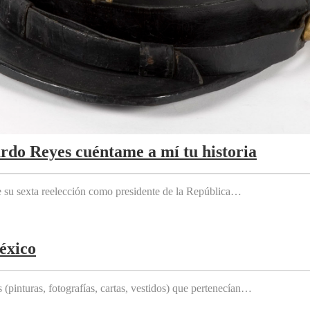
ardo Reyes cuéntame a mí tu historia
e su sexta reelección como presidente de la República…
éxico
(pinturas, fotografías, cartas, vestidos) que pertenecían…