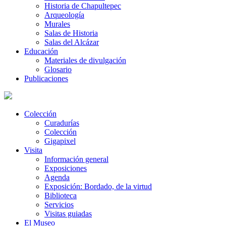
Historia de Chapultepec
Arqueología
Murales
Salas de Historia
Salas del Alcázar
Educación
Materiales de divulgación
Glosario
Publicaciones
Colección
Curadurías
Colección
Gigapixel
Visita
Información general
Exposiciones
Agenda
Exposición: Bordado, de la virtud
Biblioteca
Servicios
Visitas guiadas
El Museo