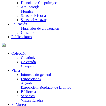
Historia de Chapultepec
Arqueología
Murales
Salas de Historia
Salas del Alcázar
Educación
Materiales de divulgación
Glosario
Publicaciones
Colección
Curadurías
Colección
Gigapixel
Visita
Información general
Exposiciones
Agenda
Exposición: Bordado, de la virtud
Biblioteca
Servicios
Visitas guiadas
El Museo