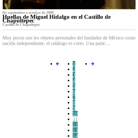
De septiembre a octubre de 2009
Huellas de Miguel Hidalgo en el Castillo de
Chapultepec
Castillo de Chapultepec
Muy pocos son los objetos personales del fundador de México como
nación independiente, el catálogo es corto. Una parte…
1
2
3
4
5
6
7
8
9
10
11
12
13
14